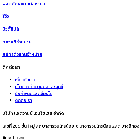
ผลิตภัณฑ์เดนทัลซายน์
รีวิว
บิวตี้ทิปส์
สถานที่จำหน่าย
สมัครตัวแทนจำหน่าย
ติดต่อเรา
เกี่ยวกับเรา
นโยบายส่วนบุคคลและคุกกี้
ข้อกำหนดและเงื่อนไข
ติดต่อเรา
บริษัท แอดวานซ์ เอนริชเชส จำกัด
เลขที่ 289 ชั้น 1 หมู่ 3 ถ.บางกรวยไทรน้อย ซ.บางกรวยไทรน้อย 33 ต.บางสีทอง
Email