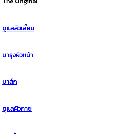
The Original
ดูแลสิวเสี้ยน
บำรุงผิวหน้า
มาส์ก
ดูแลผิวกาย