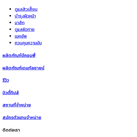
ดูแลสิวเสี้ยน
บำรุงผิวหน้า
มาส์ก
ดูแลผิวกาย
เมคอัพ
ควบคุมความมัน
ผลิตภัณฑ์บีคอมฟี่
ผลิตภัณฑ์เดนทัลซายน์
รีวิว
บิวตี้ทิปส์
สถานที่จำหน่าย
สมัครตัวแทนจำหน่าย
ติดต่อเรา