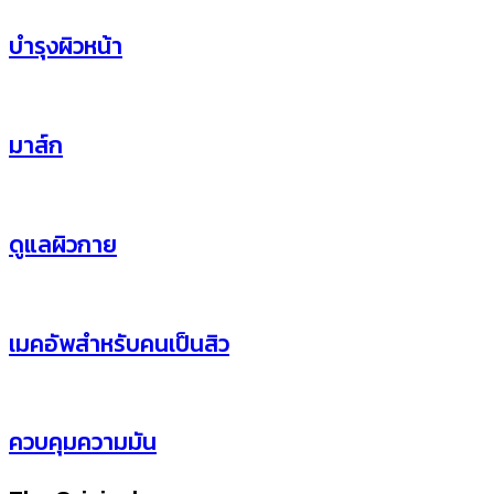
บำรุงผิวหน้า
มาส์ก
ดูแลผิวกาย
เมคอัพสำหรับคนเป็นสิว
ควบคุมความมัน