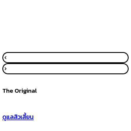
The Original
ดูแลสิวเสี้ยน