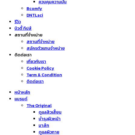
ควบคุมความมัน
Bcomfy
DNTLsci
รีวิว
บิวตี้ ทิปส์
สถานที่จำหน่าย
สถานที่จำหน่าย
สมัครตัวแทนจำหน่าย
ติดต่อเรา
เกี่ยวกับเรา
Cookie Policy
Term & Condition
ติดต่อเรา
หน้าหลัก
แบรนด์
The Original
ดูแลสิวเสี้ยน
บำรุงผิวหน้า
มาส์ก
ดูแลผิวกาย