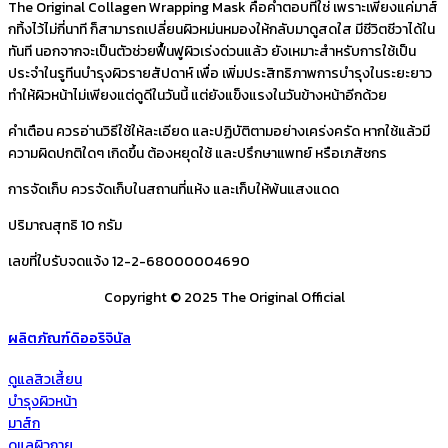
The Original Collagen Wrapping Mask คือคำตอบที่ใช่ เพราะเพียงแค่มาส์
กทิ้งไว้ไม่กี่นาที ก็สามารถเปลี่ยนผิวหม่นหมองให้กลับมาดูสดใส มีชีวิตชีวาได้ใน
ทันที นอกจากจะเป็นตัวช่วยฟื้นฟูผิวเร่งด่วนแล้ว ยังเหมาะสำหรับการใช้เป็น
ประจำในรูทีนบำรุงผิวรายสัปดาห์ เพื่อ เพิ่มประสิทธิภาพการบำรุงในระยะยาว
ทำให้ผิวหน้าไม่เพียงแต่ดูดีในวันนี้ แต่ยังแข็งแรงในวันข้างหน้าอีกด้วย
คำเตือน ควรอ่านวิธีใช้ให้ละเอียด และปฏิบัติตามอย่างเคร่งครัด หากใช้แล้วมี
ความผิดปกติใดๆ เกิดขึ้น ต้องหยุดใช้ และปรึกษาแพทย์ หรือเภสัชกร
การจัดเก็บ ควรจัดเก็บในสถานที่แห้ง และเก็บให้พ้นแสงแดด
ปริมาณสุทธิ 10 กรัม
เลขที่ใบรับจดแจ้ง 12-2-68000004690
Copyright © 2025 The Original Official
ผลิตภัณฑ์ดิออริจินัล
ดูแลสิวเสี้ยน
บำรุงผิวหน้า
มาส์ก
ดูแลผิวกาย