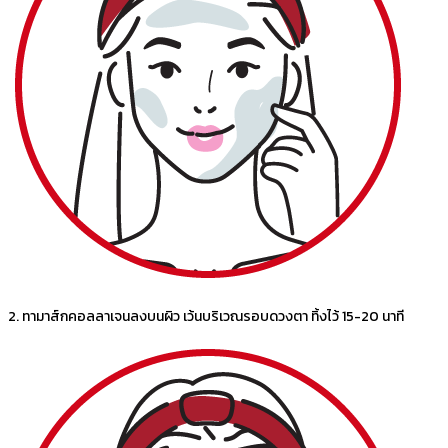
2. ทามาส์กคอลลาเจนลงบนผิว เว้นบริเวณรอบดวงตา ทิ้งไว้ 15-20 นาที