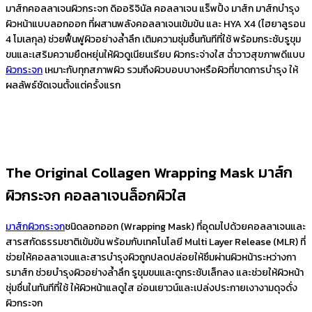
มาส์กคอลลาเจนผิวกระจก ดิออริจินัล คอลลาเจน แร็พปิ้ง มาส์ก มาส์กบำรุง
ผิวหน้าแบบลอกออก ที่ผสานพลังคอลลาเจนเข้มข้น และ HYA X4 (ไฮยาลูรอน
4 โมเลกุล) ช่วยฟื้นฟูผิวอย่างล้ำลึก เติมความชุ่มชื้นทันทีที่ใช้ พร้อมกระชับรูขุม
ขนและเสริมความยืดหยุ่นให้ผิวดูเนียนเรียบ ผิวกระจ่างใส ฉ่ำวาวสุขภาพดีแบบ
ผิวกระจก
เหมาะกับทุกสภาพผิว รวมถึงผิวบอบบางหรือผิวที่ขาดการบำรุง ให้
ผลลัพธ์ชัดเจนตั้งแต่ครั้งแรก
The Original Collagen Wrapping Mask มาส์ก
ผิวกระจก คอลลาเจนล็อกผิวใส
มาส์กผิวกระจก
ชนิดลอกออก (Wrapping Mask) ที่อุดมไปด้วยคอลลาเจนและ
สารสกัดธรรมชาติเข้มข้น พร้อมกับเทคโนโลยี Multi Layer Release (MLR) ที่
ช่วยให้คอลลาเจนและสารบำรุงผิวถูกปลดปล่อยให้ซึมผ่านผิวหน้าระหว่างกา
รมาส์ก ช่วยบำรุงผิวอย่างล้ำลึก รูขุมขนและดูกระชับเล็กลง และช่วยให้ผิวหน้า
ชุ่มชื่นในทันทีที่ใช้ ให้ผิวหน้าแลดูใส อ่อนเยาวน์และเปล่งประกายเงางามดุจดั่ง
ผิวกระจก