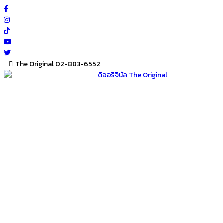
Skip
to
content
The Original 02-883-6552