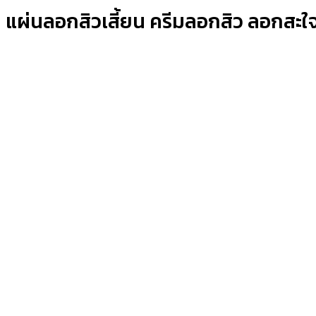
แผ่นลอกสิวเสี้ยน ครีมลอกสิว ลอกสะใจห