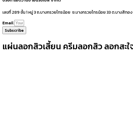
บริษัท แอดวานซ์ เอนริชเชส จำกัด
เลขที่ 289 ชั้น 1 หมู่ 3 ถ.บางกรวยไทรน้อย ซ.บางกรวยไทรน้อย 33 ต.บางสีทอง
Email
Subscribe
แผ่นลอกสิวเสี้ยน ครีมลอกสิว ลอกสะใจห