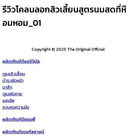
รีวิวโคลนลอกสิวเสี้ยนสูตรนมสดที่ห๊
อมหอม_01
Copyright © 2025 The Original Official
ผลิตภัณฑ์ดิออริจินัล
ดูแลสิวเสี้ยน
บำรุงผิวหน้า
มาส์ก
ดูแลผิวกาย
เมคอัพ
ควบคุมความมัน
ผลิตภัณฑ์บีคอมฟี่
ผลิตภัณฑ์เดนทัลซายน์