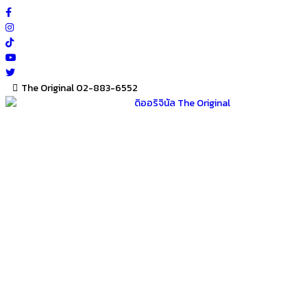
Skip
to
content
The Original 02-883-6552