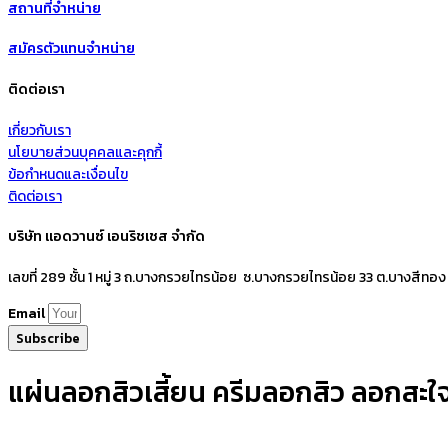
สถานที่จำหน่าย
สมัครตัวแทนจำหน่าย
ติดต่อเรา
เกี่ยวกับเรา
นโยบายส่วนบุคคลและคุกกี้
ข้อกำหนดและเงื่อนไข
ติดต่อเรา
บริษัท แอดวานซ์ เอนริชเชส จำกัด
เลขที่ 289 ชั้น 1 หมู่ 3 ถ.บางกรวยไทรน้อย ซ.บางกรวยไทรน้อย 33 ต.บางสีทอง
Email
Subscribe
แผ่นลอกสิวเสี้ยน ครีมลอกสิว ลอกสะใจห