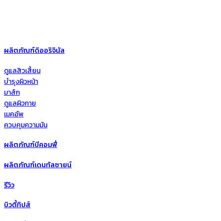
ผลิตภัณฑ์ดิออริจินัล
ดูแลสิวเสี้ยน
บำรุงผิวหน้า
มาส์ก
ดูแลผิวกาย
เมคอัพ
ควบคุมความมัน
ผลิตภัณฑ์บีคอมฟี่
ผลิตภัณฑ์เดนทัลซายน์
รีวิว
บิวตี้ทิปส์