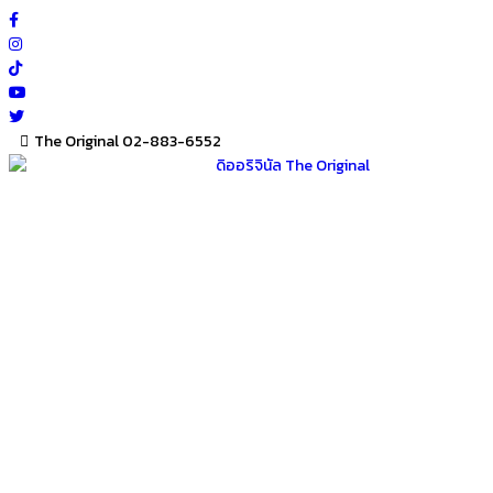
Skip
to
content
The Original 02-883-6552