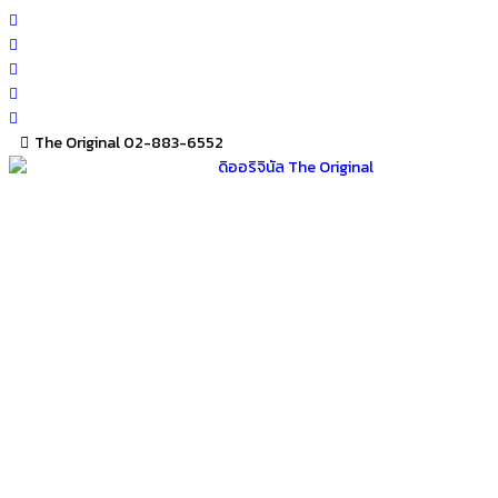
Skip
to
content
The Original 02-883-6552