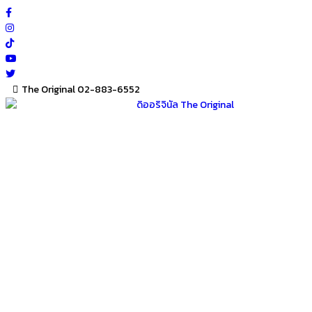
Skip
to
content
The Original 02-883-6552