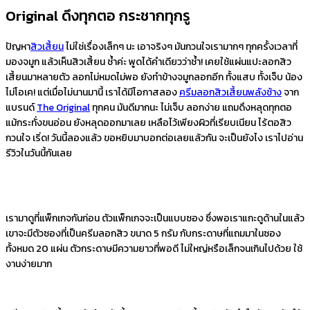
Original ดึงทุกตอ กระชากทุกรู
ปัญหา
สิวเสี้ยน
ไม่ใช่เรื่องเล็กๆ นะ เอาจริงๆ มันกวนใจเรามากๆ ทุกครั้งเวลาที่
มองจมูก แล้วเห็นสิวเสี้ยน ช้ำค่ะ พูดได้คำเดียวว่าช้ำ! เคยใช้แผ่นแปะลอกสิว
เสี้ยนมาหลายตัว ลอกไม่หมดไม่พอ ยังทำข้างจมูกลอกอีก ทั้งแสบ ทั้งเจ็บ น้อง
ไม่โอเค! แต่เมื่อไม่นานมานี้ เราได้มีโอกาสลอง
ครีมลอกสิวเสี้ยนพลังช้าง
จาก
แบรนด์
The Original
ทุกคน มันดีมากนะ ไม่เจ็บ ลอกง่าย แถมดึงหลุดทุกตอ
แม้กระทั่งขนอ่อน ยังหลุดออกมาเลย เหลือไว้เพียงผิวที่เรียบเนียน ไร้ตอสิว
กวนใจ เริ่ด! วันนี้ลองแล้ว ขอหยิบมาบอกต่อเลยแล้วกัน จะเป็นยังไง เราไปอ่าน
รีวิวในวันนี้กันเลย
เรามาดูที่แพ็กเกจกันก่อน ตัวแพ็กเกจจะเป็นแบบซอง ซึ่งพอเราแกะดูด้านในแล้ว
เขาจะมีตัวซองที่เป็นครีมลอกสิว ขนาด 5 กรัม กับกระดาษที่แถมมาในซอง
ทั้งหมด 20 แผ่น ตัวกระดาษมีความยาวที่พอดี ไม่ใหญ่หรือเล็กจนเกินไปด้วย ใช้
งานง่ายมาก