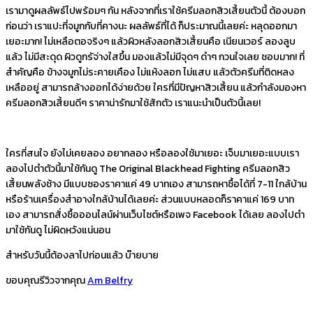
เรามาดูผลลัพธ์ไปพร้อมๆ กัน หลังจากที่เราใช้ครีมลอกสิวเสี้ยนตัวนี้ ต้องบอก
ก่อนว่า เราแปะที่จมูกกับที่คางนะ ผลลัพธ์ที่ได้ ก็ประมาณนี้เลยค่ะ หลุดออกมา
เยอะมาก! ไม่เหลือตอจริงๆ แล้วผิวหลังลอกสิวเสี้ยนคือ เนียนเวอร์ ลองลูบ
แล้ว ไม่มีสะดุด ผิวดูกรัจ่างใสขึ้น มองแล้วไม่มีจุดๆ ดำๆ กวนใจเลย ชอบมาก! ที่
สำคัญคือ ข้างจมูกไม่ระคายเคือง ไม่แห้งลอก ไม่แสบ แล้วตัวครีมที่ติดหลง
เหลืออยู่ สามารถล้างออกได้ง่ายด้วย ใครที่มีปัญหาสิวเสี้ยน แล้วกำลังมองหา
ครีมลอกสิวเสี้ยนดีๆ ราคาน่ารักมาใช้สักตัว เราแนะนำเป็นตัวนี้เลย!
ใครที่สนใจ ยังไม่เคยลอง อยากลอง หรือลองใช้มาเยอะ เจ็บมาเยอะแบบเรา
ลองไปตำตัวนี้มาใช้กันดู The Original Blackhead Fighting ครีมลอกสิว
เสี้ยนพลังช้าง มีแบบซองราคาแค่ 49 บาทเอง สามารถหาซื้อได้ที่ 7-11 ใกล้บ้าน
หรือร้านเครื่องสำอางใกล้บ้านได้เลยค่ะ ส่วนแบบหลอดก็ราคาแค่ 169 บาท
เอง สามารถสั่งซื้อออนไลน์ผ่านเว็บไซต์หรือเพจ Facebook ได้เลย ลองไปตำ
มาใช้กันดู ไม่ผิดหวังแน่นอน
สำหรับวันนี้ต้องลาไปก่อนแล้ว บ๊ายบาย
ขอบคุณรีวิวจากคุณ
Am Belfry