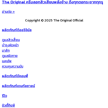
The Original ครีมลอกสิวเสี้ยนพลังช้าง ดึงทุกตอกระชากทุกรู
อ่านต่อ »
Copyright © 2025 The Original Official
ผลิตภัณฑ์ดิออริจินัล
ดูแลสิวเสี้ยน
บำรุงผิวหน้า
มาส์ก
ดูแลผิวกาย
เมคอัพ
ควบคุมความมัน
ผลิตภัณฑ์บีคอมฟี่
ผลิตภัณฑ์เดนทัลซายน์
รีวิว
บิวตี้ทิปส์