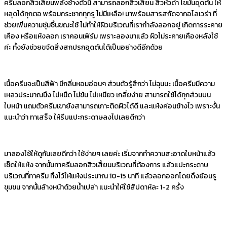
ครีมลอกสิวเสี้ยนพลังช้างตัวนี้ สามารถลอกสิวเสี้ยน สิวหัวดำ ไขมันอุดตัน ให้
หลุดได้ทุกตอ พร้อมกระชากทุกรู ไม่มีเหลือ! มาพร้อมสารสกัดจากอโลเวร่า ที่
ช่วยเพิ่มความชุ่มชื้นขณะใช้ ไม่ทำให้ผิวบริเวณที่เรากำลังลอกอยู่ เกิดการระคาย
เคือง หรือแห้งลอก เราคอนเฟิร์ม เพราะลองมาแล้ว ผิวไม่ระคายเคืองหลังใช้
ค่ะ ทั้งยังช่วยขจัดสิ่งสกปรกอุดตันได้เป็นอย่างดีอีกด้วย
เนื้อครีมจะเป็นสีฟ้า มีกลิ่นหอมอ่อนๆ ส่วนตัวรู้สึกว่า ไม่ฉุนนะ เนื้อครีมมีความ
เหลวประมาณนึง ไม่หนืด ไม่ข้น ไม่เหนียว เกลี่ยง่าย สามารถใช้ได้ทุกส่วนบน
ใบหน้า แถมตัวครีมเขายังสามารถเกาะติดผิวได้ดี และแห้งค่อนข้างไว เพราะงั้น
แนะนำว่า ทาเสร็จ ให้รีบแปะกระดาษลงไปเลยดีกว่า
มาลองใช้ให้ดูกันเลยดีกว่า ใช้ง่ายๆ เลยค่ะ เริ่มจากทำความสะอาดใบหน้าแล้ว
เช็ดให้แห้ง จากนั้นทาครีมลอกสิวเสี้ยนบริเวณที่ต้องการ แล้วแปะกระดาษ
บริเวณที่ทาครีม ทิ้งไว้ให้แห้งประมาณ 10-15 นาที แล้วลอกออกโดยดึงย้อนรู
ขุมขน จากนั้นล้างหน้าด้วยน้ำเปล่า แนะนำให้ใช้สัปดาห์ละ 1-2 ครั้ง