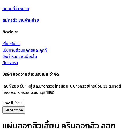
สถานที่จำหน่าย
สมัครตัวแทนจำหน่าย
ติดต่อเรา
เกี่ยวกับเรา
นโยบายส่วนบุคคลและคุกกี้
ข้อกำหนดและเงื่อนไข
ติดต่อเรา
บริษัท แอดวานซ์ เอนริชเชส จำกัด
เลขที่ 289 ชั้น 1 หมู่ 3 ถ.บางกรวยไทรน้อย ซ.บางกรวยไทรน้อย 33 ต.บางสี
ทอง อ.บางกรวย จ.นนทบุรี 11130
Email
Subscribe
แผ่นลอกสิวเสี้ยน ครีมลอกสิว ลอก