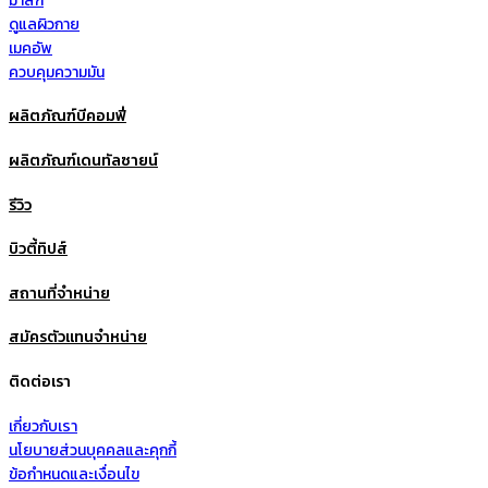
มาส์ก
ดูแลผิวกาย
เมคอัพ
ควบคุมความมัน
ผลิตภัณฑ์บีคอมฟี่
ผลิตภัณฑ์เดนทัลซายน์
รีวิว
บิวตี้ทิปส์
สถานที่จำหน่าย
สมัครตัวแทนจำหน่าย
ติดต่อเรา
เกี่ยวกับเรา
นโยบายส่วนบุคคลและคุกกี้
ข้อกำหนดและเงื่อนไข