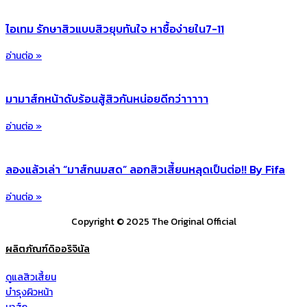
ไอเทม รักษาสิวแบบสิวยุบทันใจ หาซื้อง่ายใน7-11
อ่านต่อ »
มามาส์กหน้าดับร้อนสู้สิวกันหน่อยดีกว่าาาาา
อ่านต่อ »
ลองแล้วเล่า “มาส์กนมสด” ลอกสิวเสี้ยนหลุดเป็นต่อ!! By Fifa
อ่านต่อ »
Copyright © 2025 The Original Official
ผลิตภัณฑ์ดิออริจินัล
ดูแลสิวเสี้ยน
บำรุงผิวหน้า