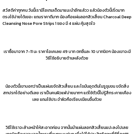
สวัสดีค่าทุกคน วันนี้เรามีไอเทมเด็ดมาแนะนำอีกแล้วว แล้วน้องตัวนี้เริ่ดมาก
ตรงใช้ง่ายได้เยอะ แถมราคาดีมาก น้องคือแผ่นลอกสิวเสี้ยน Charcoal Deep
Cleansing Nose Pore Strips 1 ซอง มี 4 แผ่น คุ้มสุดใจ
เราซื้อมาจาก 7-11 นะ ราคาโอเคเลย 49 บาท ตกชิ้นละ 10 บาทนิดๆ น้องเขาจะมี
วิธีใช้อธิบายด้านหลังด้วย
น้องตัวนี้เขาบอกว่าเป็นแผ่นขจัดสิวเสี้ยน และไขมันอุดตันในรูขุมขน ขจัดสิ่ง
สกปรกได้อย่างดีเลย เราเป็นคนผิวแพ้ง่ายมากๆ แต่ใช้ตัวนี้ไม่รู้สึกระคายเคือง
เลย แถมใช้ประจำผิวคือเรียบเนียนขึ้นด้วย
วิธีใช้เราจะล้างหน้าให้สะอาดก่อน จากนั้นนำแผ่นลอกสิวเสี้ยนแปะลงไปเลย