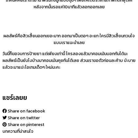
เทคนิคคือเราจะเอาน้ำพรมที่จมูกแบบชุ่มๆ เพื่อให้ได้ประสิทธิภาพที่ดีที่สุด!!!!
หลังจากนั้นรอแค่10นาทีแล้วลอกออกเลย
ผลลัพธ์คือสิวเสี้ยนออกเยอะมาก ออกมาเป็นตอๆ อะแก ใครมีสิวเสี้ยนกวนใจ
แบบเราแนะนำเลย
วันนี่ก็ขอจบการป้ายยา แต่เพียงเท่านี้ ใครลองแล้วมาคอมเม้นบอกกันได้นะ
ผลลัพธ์เป็นยังไงบ้างมาคอมเม้นคุยกันได้เลย ส่วนเราขอตัวก่อนละค้าบ บ้ะบาย
แล้วจะมาแปะไอเทมเด็ดๆ ใหม่นะคะ
แชร์เลยย
Share on facebook
Share on twitter
Share on pinterest
บทความที่น่าสนใจ​