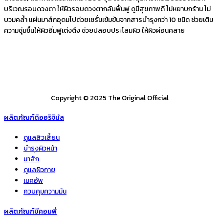
บริเวณรอบดวงตา ให้ผิวรอบดวงตากลับฟื้นฟู ดูมีสุขภาพดี ไม่หยาบกร้าน ไม่
บวมคล้ำ แผ่นมาส์กอุดมไปด่วยเซรั่มเข้มข้นจากสารบำรุงกว่า 10 ชนิด ช่วยเติม
ความชุ่มชื้นให้ผิวอิ่มฟูเต่งตึง ช่วยปลอบประโลมผิว ให้ผิวผ่อนคลาย
Copyright © 2025 The Original Official
ผลิตภัณฑ์ดิออริจินัล
ดูแลสิวเสี้ยน
บำรุงผิวหน้า
มาส์ก
ดูแลผิวกาย
เมคอัพ
ควบคุมความมัน
ผลิตภัณฑ์บีคอมฟี่