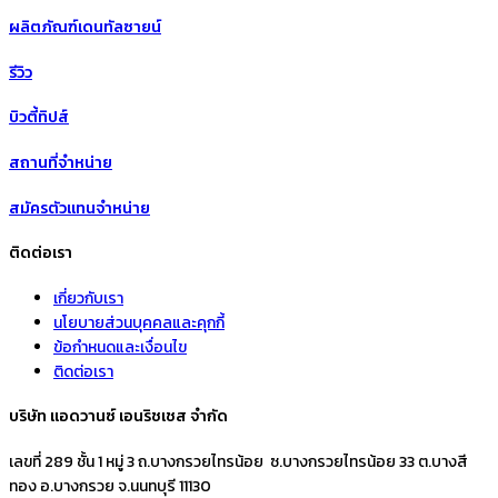
ผลิตภัณฑ์เดนทัลซายน์
รีวิว
บิวตี้ทิปส์
สถานที่จำหน่าย
สมัครตัวแทนจำหน่าย
ติดต่อเรา
เกี่ยวกับเรา
นโยบายส่วนบุคคลและคุกกี้
ข้อกำหนดและเงื่อนไข
ติดต่อเรา
บริษัท แอดวานซ์ เอนริชเชส จำกัด
เลขที่ 289 ชั้น 1 หมู่ 3 ถ.บางกรวยไทรน้อย ซ.บางกรวยไทรน้อย 33 ต.บางสี
ทอง อ.บางกรวย จ.นนทบุรี 11130