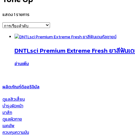
แสดง 1 รายการ
DNTLsci Premium Extreme Fresh ยาสีฟันเด
อ่านเพิ่ม
ผลิตภัณฑ์ดิออริจินัล
ดูแลสิวเสี้ยน
บำรุงผิวหน้า
มาส์ก
ดูแลผิวกาย
เมคอัพ
ควบคุมความมัน