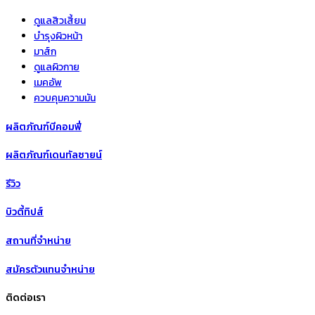
ดูแลสิวเสี้ยน
บำรุงผิวหน้า
มาส์ก
ดูแลผิวกาย
เมคอัพ
ควบคุมความมัน
ผลิตภัณฑ์บีคอมฟี่
ผลิตภัณฑ์เดนทัลซายน์
รีวิว
บิวตี้ทิปส์
สถานที่จำหน่าย
สมัครตัวแทนจำหน่าย
ติดต่อเรา