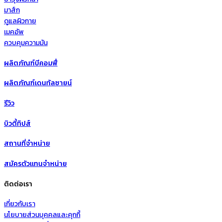
มาส์ก
ดูแลผิวกาย
เมคอัพ
ควบคุมความมัน
ผลิตภัณฑ์บีคอมฟี่
ผลิตภัณฑ์เดนทัลซายน์
รีวิว
บิวตี้ทิปส์
สถานที่จำหน่าย
สมัครตัวแทนจำหน่าย
ติดต่อเรา
เกี่ยวกับเรา
นโยบายส่วนบุคคลและคุกกี้