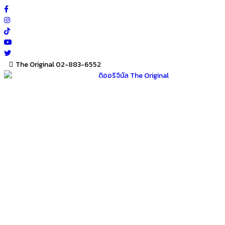
Skip
to
content
The Original 02-883-6552