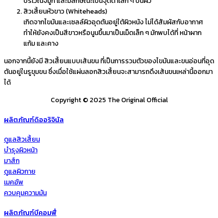
บริเวณจมูก และมีลักษณะเป็นจุดดำเล็ก ๆ บนผิว
สิวเสี้ยนหัวขาว (Whiteheads)
เกิดจากไขมันและเซลล์ผิวอุดตันอยู่ใต้ผิวหนัง ไม่ได้สัมผัสกับอากาศ
ทำให้ยังคงเป็นสีขาวหรือนูนขึ้นมาเป็นเม็ดเล็ก ๆ มักพบได้ที่ หน้าผาก
แก้ม และคาง
นอกจากนี้ยังมี สิวเสี้ยนแบบเส้นขน ที่เป็นการรวมตัวของไขมันและขนอ่อนที่อุด
ตันอยู่ในรูขุมขน ซึ่งเมื่อใช้แผ่นลอกสิวเสี้ยนจะสามารถดึงเส้นขนเหล่านี้ออกมา
ได้
Copyright © 2025 The Original Official
ผลิตภัณฑ์ดิออริจินัล
ดูแลสิวเสี้ยน
บำรุงผิวหน้า
มาส์ก
ดูแลผิวกาย
เมคอัพ
ควบคุมความมัน
ผลิตภัณฑ์บีคอมฟี่