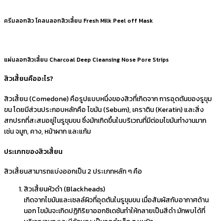
ครีมลอกสิว โคลนลอกสิวเสี้ยน Fresh Milk Peel off Mask
แผ่นลอกสิวเสี้ยน Charcoal Deep Cleansing Nose Pore Strips
สิวเสี้ยนคืออะไร?
สิวเสี้ยน (Comedone) คือรูปแบบหนึ่งของสิวที่เกิดจาก การอุดตันของรูขุม
ขน โดยมีส่วนประกอบหลักคือ ไขมัน (Sebum), เคราติน (Keratin) และสิ่ง
สกปรกที่สะสมอยู่ในรูขุมขน ซึ่งมักเกิดขึ้นในบริเวณที่มีต่อมไขมันทำงานมาก
เช่น จมูก, คาง, หน้าผาก และแก้ม
ประเภทของสิวเสี้ยน
สิวเสี้ยนสามารถแบ่งออกเป็น 2 ประเภทหลัก ๆ คือ
สิวเสี้ยนหัวดำ (Blackheads)
เกิดจากไขมันและเซลล์ผิวที่อุดตันในรูขุมขน เมื่อสัมผัสกับอากาศด้าน
นอก ไขมันจะเกิดปฏิกิริยาออกซิเดชันทำให้กลายเป็นสีดำ มักพบได้ที่