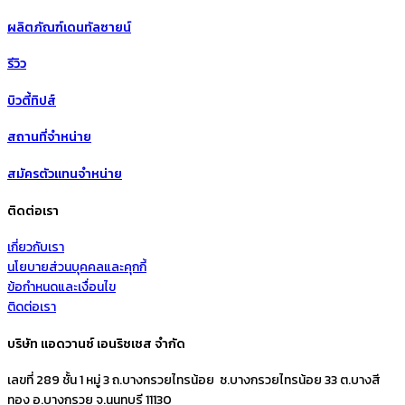
ผลิตภัณฑ์เดนทัลซายน์
รีวิว
บิวตี้ทิปส์
สถานที่จำหน่าย
สมัครตัวแทนจำหน่าย
ติดต่อเรา
เกี่ยวกับเรา
นโยบายส่วนบุคคลและคุกกี้
ข้อกำหนดและเงื่อนไข
ติดต่อเรา
บริษัท แอดวานซ์ เอนริชเชส จำกัด
เลขที่ 289 ชั้น 1 หมู่ 3 ถ.บางกรวยไทรน้อย ซ.บางกรวยไทรน้อย 33 ต.บางสี
ทอง อ.บางกรวย จ.นนทบุรี 11130