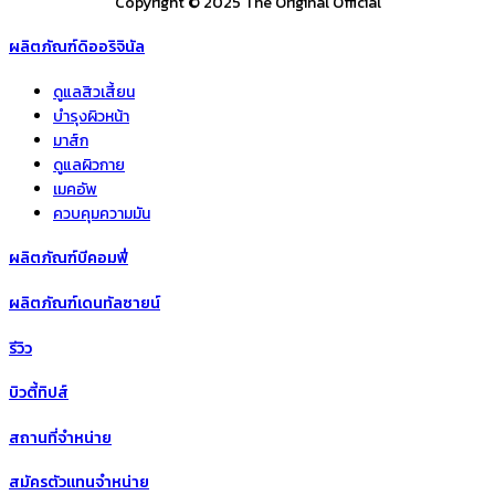
Copyright © 2025 The Original Official
ผลิตภัณฑ์ดิออริจินัล
ดูแลสิวเสี้ยน
บำรุงผิวหน้า
มาส์ก
ดูแลผิวกาย
เมคอัพ
ควบคุมความมัน
ผลิตภัณฑ์บีคอมฟี่
ผลิตภัณฑ์เดนทัลซายน์
รีวิว
บิวตี้ทิปส์
สถานที่จำหน่าย
สมัครตัวแทนจำหน่าย