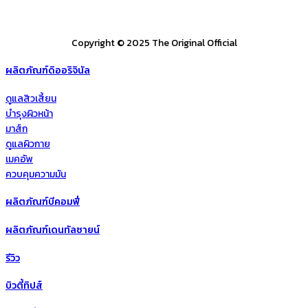
Copyright © 2025 The Original Official
ผลิตภัณฑ์ดิออริจินัล
ดูแลสิวเสี้ยน
บำรุงผิวหน้า
มาส์ก
ดูแลผิวกาย
เมคอัพ
ควบคุมความมัน
ผลิตภัณฑ์บีคอมฟี่
ผลิตภัณฑ์เดนทัลซายน์
รีวิว
บิวตี้ทิปส์