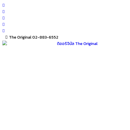
Skip
to
content
The Original 02-883-6552