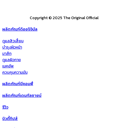
Copyright © 2025 The Original Official
ผลิตภัณฑ์ดิออริจินัล
ดูแลสิวเสี้ยน
บำรุงผิวหน้า
มาส์ก
ดูแลผิวกาย
เมคอัพ
ควบคุมความมัน
ผลิตภัณฑ์บีคอมฟี่
ผลิตภัณฑ์เดนทัลซายน์
รีวิว
บิวตี้ทิปส์