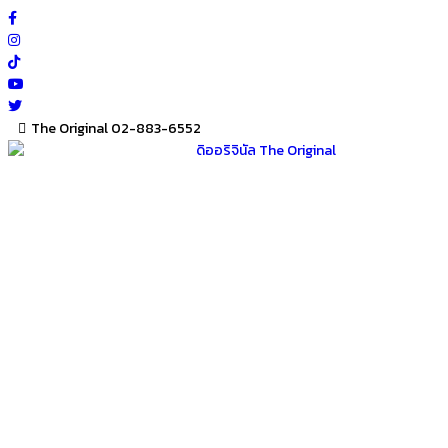
Skip
to
content
The Original 02-883-6552