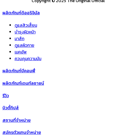
Copyright © 2025 The Original Official
ผลิตภัณฑ์ดิออริจินัล
ดูแลสิวเสี้ยน
บำรุงผิวหน้า
มาส์ก
ดูแลผิวกาย
เมคอัพ
ควบคุมความมัน
ผลิตภัณฑ์บีคอมฟี่
ผลิตภัณฑ์เดนทัลซายน์
รีวิว
บิวตี้ทิปส์
สถานที่จำหน่าย
สมัครตัวแทนจำหน่าย