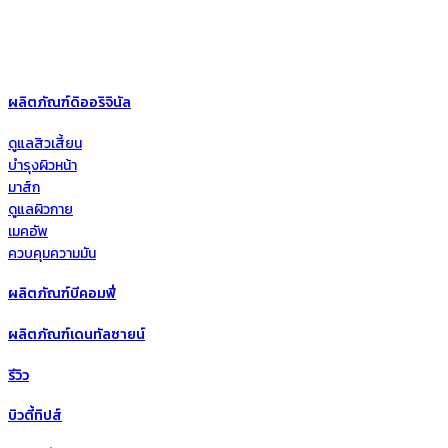
ผลิตภัณฑ์ดิออริจินัล
ดูแลสิวเสี้ยน
บำรุงผิวหน้า
มาส์ก
ดูแลผิวกาย
เมคอัพ
ควบคุมความมัน
ผลิตภัณฑ์บีคอมฟี่
ผลิตภัณฑ์เดนทัลซายน์
รีวิว
บิวตี้ทิปส์