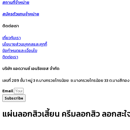
สถานที่จำหน่าย
สมัครตัวแทนจำหน่าย
ติดต่อเรา
เกี่ยวกับเรา
นโยบายส่วนบุคคลและคุกกี้
ข้อกำหนดและเงื่อนไข
ติดต่อเรา
บริษัท แอดวานซ์ เอนริชเชส จำกัด
เลขที่ 289 ชั้น 1 หมู่ 3 ถ.บางกรวยไทรน้อย ซ.บางกรวยไทรน้อย 33 ต.บางสีทอง
Email
Subscribe
แผ่นลอกสิวเสี้ยน ครีมลอกสิว ลอกสะใจห