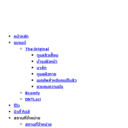
หน้าหลัก
แบรนด์
The Original
ดูแลสิวเสี้ยน
บำรุงผิวหน้า
มาส์ก
ดูแลผิวกาย
เมคอัพสำหรับคนเป็นสิว
ควบคุมความมัน
Bcomfy
DNTLsci
รีวิว
บิวตี้ ทิปส์
สถานที่จำหน่าย
สถานที่จำหน่าย