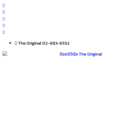
Skip
to
content
The Original 02-883-6552