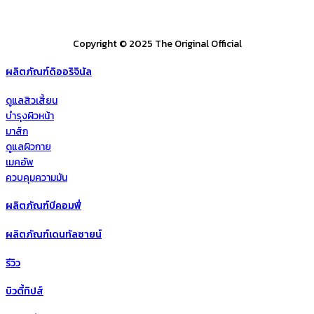
Copyright © 2025 The Original Official
ผลิตภัณฑ์ดิออริจินัล
ดูแลสิวเสี้ยน
บำรุงผิวหน้า
มาส์ก
ดูแลผิวกาย
เมคอัพ
ควบคุมความมัน
ผลิตภัณฑ์บีคอมฟี่
ผลิตภัณฑ์เดนทัลซายน์
รีวิว
บิวตี้ทิปส์