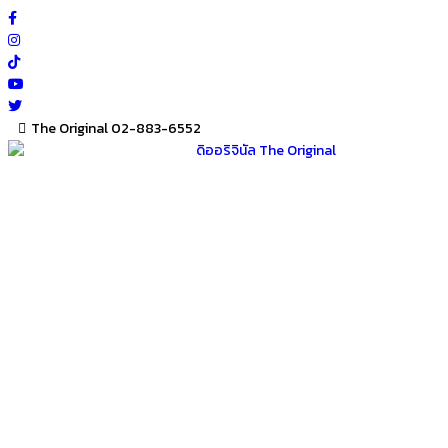
Skip
to
content
The Original 02-883-6552