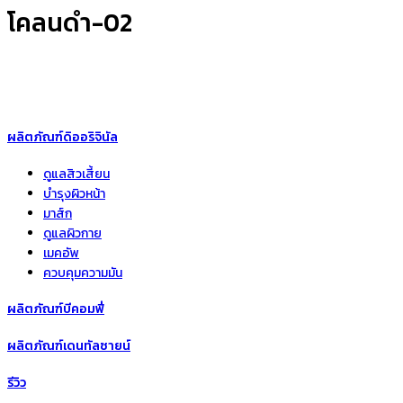
โคลนดำ-02
ผลิตภัณฑ์ดิออริจินัล
ดูแลสิวเสี้ยน
บำรุงผิวหน้า
มาส์ก
ดูแลผิวกาย
เมคอัพ
ควบคุมความมัน
ผลิตภัณฑ์บีคอมฟี่
ผลิตภัณฑ์เดนทัลซายน์
รีวิว