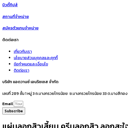
บิวตี้ทิปส์
สถานที่จำหน่าย
สมัครตัวแทนจำหน่าย
ติดต่อเรา
เกี่ยวกับเรา
นโยบายส่วนบุคคลและคุกกี้
ข้อกำหนดและเงื่อนไข
ติดต่อเรา
บริษัท แอดวานซ์ เอนริชเชส จำกัด
เลขที่ 289 ชั้น 1 หมู่ 3 ถ.บางกรวยไทรน้อย ซ.บางกรวยไทรน้อย 33 ต.บางสีทอง
Email
Subscribe
แผ่นลอกสิวเสี้ยน ครีมลอกสิว ลอกสะใจห