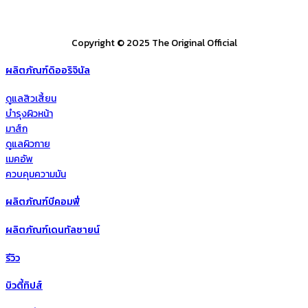
Copyright © 2025 The Original Official
ผลิตภัณฑ์ดิออริจินัล
ดูแลสิวเสี้ยน
บำรุงผิวหน้า
มาส์ก
ดูแลผิวกาย
เมคอัพ
ควบคุมความมัน
ผลิตภัณฑ์บีคอมฟี่
ผลิตภัณฑ์เดนทัลซายน์
รีวิว
บิวตี้ทิปส์