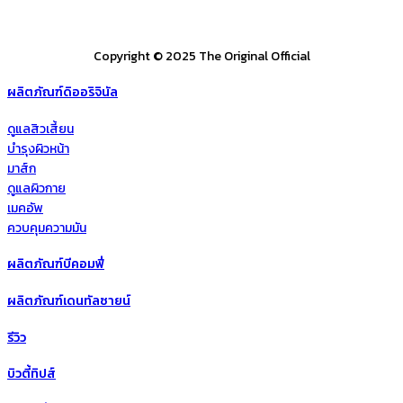
Copyright © 2025 The Original Official
ผลิตภัณฑ์ดิออริจินัล
ดูแลสิวเสี้ยน
บำรุงผิวหน้า
มาส์ก
ดูแลผิวกาย
เมคอัพ
ควบคุมความมัน
ผลิตภัณฑ์บีคอมฟี่
ผลิตภัณฑ์เดนทัลซายน์
รีวิว
บิวตี้ทิปส์