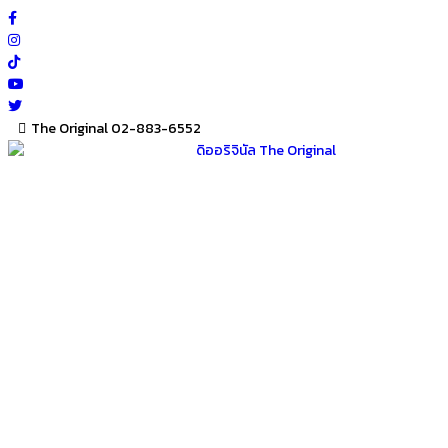
Skip
to
content
The Original 02-883-6552