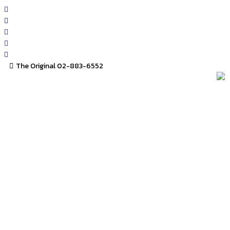
Skip
to
content
The Original 02-883-6552