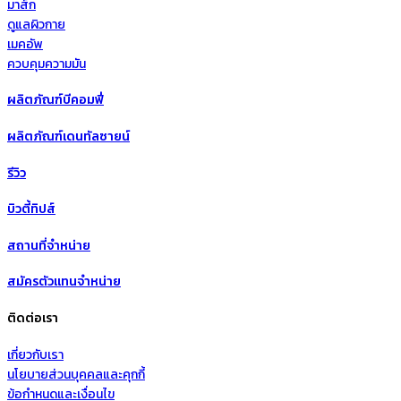
มาส์ก
ดูแลผิวกาย
เมคอัพ
ควบคุมความมัน
ผลิตภัณฑ์บีคอมฟี่
ผลิตภัณฑ์เดนทัลซายน์
รีวิว
บิวตี้ทิปส์
สถานที่จำหน่าย
สมัครตัวแทนจำหน่าย
ติดต่อเรา
เกี่ยวกับเรา
นโยบายส่วนบุคคลและคุกกี้
ข้อกำหนดและเงื่อนไข