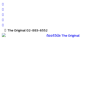
Skip
to
content
The Original 02-883-6552