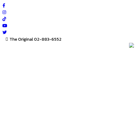
Skip
to
content
The Original 02-883-6552