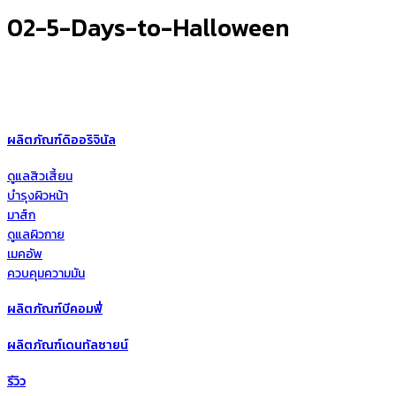
02-5-Days-to-Halloween
ผลิตภัณฑ์ดิออริจินัล
ดูแลสิวเสี้ยน
บำรุงผิวหน้า
มาส์ก
ดูแลผิวกาย
เมคอัพ
ควบคุมความมัน
ผลิตภัณฑ์บีคอมฟี่
ผลิตภัณฑ์เดนทัลซายน์
รีวิว