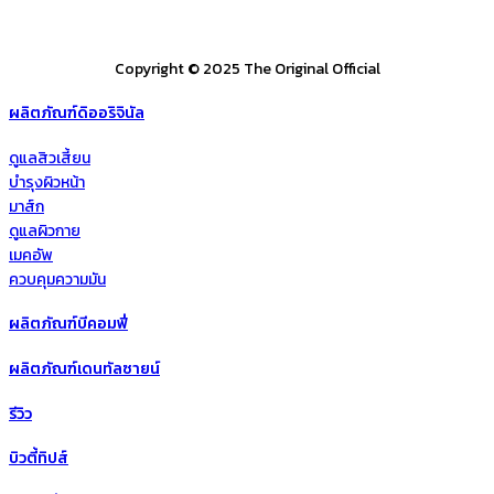
Copyright © 2025 The Original Official
ผลิตภัณฑ์ดิออริจินัล
ดูแลสิวเสี้ยน
บำรุงผิวหน้า
มาส์ก
ดูแลผิวกาย
เมคอัพ
ควบคุมความมัน
ผลิตภัณฑ์บีคอมฟี่
ผลิตภัณฑ์เดนทัลซายน์
รีวิว
บิวตี้ทิปส์