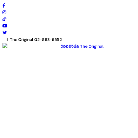
Skip
to
content
The Original 02-883-6552