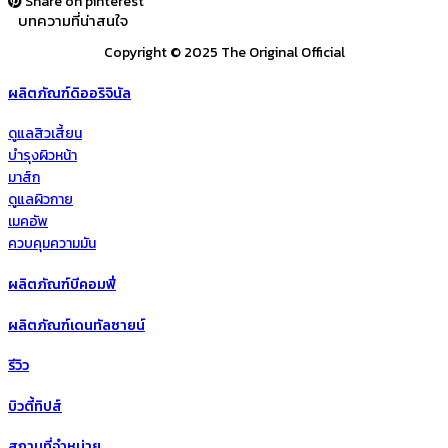
Share on pinterest
บทความที่น่าสนใจ​
Copyright © 2025 The Original Official
ผลิตภัณฑ์ดิออริจินัล
ดูแลสิวเสี้ยน
บำรุงผิวหน้า
มาส์ก
ดูแลผิวกาย
เมคอัพ
ควบคุมความมัน
ผลิตภัณฑ์บีคอมฟี่
ผลิตภัณฑ์เดนทัลซายน์
รีวิว
บิวตี้ทิปส์
สถานที่จำหน่าย