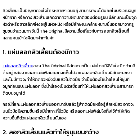
สิวเสี้ยน เป็นปัญหากวนใจใครหลายๆ คนอยู่ สามารถพบได้บ่อยในบริเวณจมูก
หน้าผาก หรือคาง สิวเสี้ยนเกิดจากความผิดปกติของต่อมรูขน มีลักษณะเป็นจุด
หัวดำหรือขาวเล็กๆฝังอยู่ในผิวหนัง หรือมีลักษณะคล้ายหนามยื่นออกมาจากรู
ขุมขนจำนวนมาก วันนี้ The Original มีความเชื่อเกี่ยวกับการลอกสิวเสี้ยนที่
หลายคนเข้าใจผิดมาฝากกันค่ะ
1. แผ่นลอกสิวเสี้ยนต้องมีกาว
แผ่นลอกสิวเสี้ยน
ของ The Original มีลักษณะเป็นแผ่นโดยมีฟิล์มใสปิดด้านสี
ดำอยู่ หลังจากลอกแผ่นฟิล์มออกจะเห็นได้ว่าแผ่นลอกสิวเสี้ยนมีลักษณะเงา
และไม่มีกาวจะทำให้ติดผิวหนังจับแล้วไม่ติดมือ จำเป็นต้องใช้น้ำชโลมให้ชุ่มที่
จมูกก่อนแปะแผ่นลอก ซึ่งน้ำนี้เองเป็นตัวเชื่อมทำให้แผ่นลอกสิวเสี้ยนสามารถ
ติดบนจมูกได้
กรณีที่แกะแผ่นลอกสิวเสี้ยนออกมาจับแล้วรู้สึกติดมือหรือรู้สึกเหนียว อาจจะ
บนนิ้วมือมีความชื้นหรือมีน้ำเกาะที่นิ้วมือ หรือลอกแผ่นฟิล์มใสทิ้งไว้ทำให้เกิด
ความชื้นที่ตัวแผ่นลอกสิวเสี้ยนนั่นเอง
2. ลอกสิวเสี้ยนแล้วทำให้รูขุมขนกว้าง