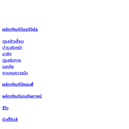
ผลิตภัณฑ์ดิออริจินัล
ดูแลสิวเสี้ยน
บำรุงผิวหน้า
มาส์ก
ดูแลผิวกาย
เมคอัพ
ควบคุมความมัน
ผลิตภัณฑ์บีคอมฟี่
ผลิตภัณฑ์เดนทัลซายน์
รีวิว
บิวตี้ทิปส์