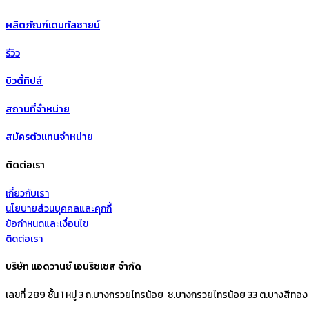
ผลิตภัณฑ์เดนทัลซายน์
รีวิว
บิวตี้ทิปส์
สถานที่จำหน่าย
สมัครตัวแทนจำหน่าย
ติดต่อเรา
เกี่ยวกับเรา
นโยบายส่วนบุคคลและคุกกี้
ข้อกำหนดและเงื่อนไข
ติดต่อเรา
บริษัท แอดวานซ์ เอนริชเชส จำกัด
เลขที่ 289 ชั้น 1 หมู่ 3 ถ.บางกรวยไทรน้อย ซ.บางกรวยไทรน้อย 33 ต.บางสีทอง