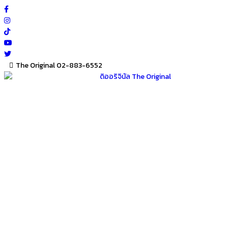
Skip
to
content
The Original 02-883-6552