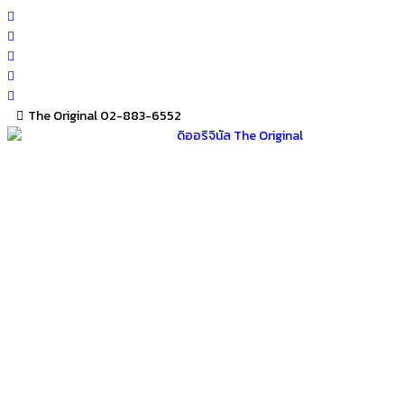
Skip
to
content
The Original 02-883-6552