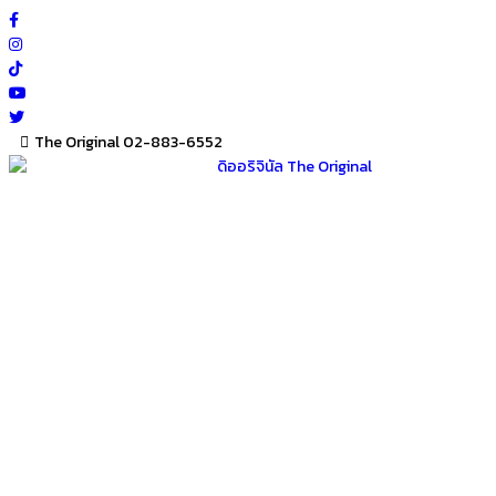
Skip
to
content
The Original 02-883-6552