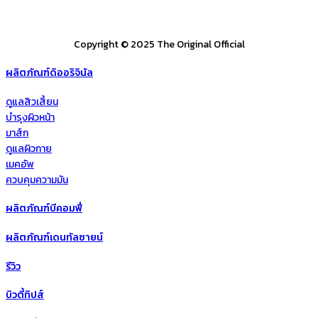
Copyright © 2025 The Original Official
ผลิตภัณฑ์ดิออริจินัล
ดูแลสิวเสี้ยน
บำรุงผิวหน้า
มาส์ก
ดูแลผิวกาย
เมคอัพ
ควบคุมความมัน
ผลิตภัณฑ์บีคอมฟี่
ผลิตภัณฑ์เดนทัลซายน์
รีวิว
บิวตี้ทิปส์