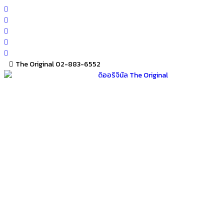
Skip
to
content
The Original 02-883-6552