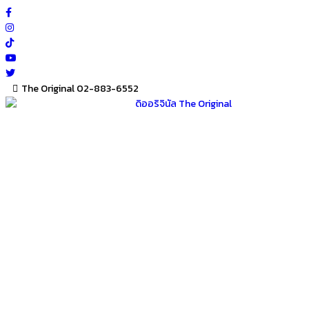
Skip
to
content
The Original 02-883-6552