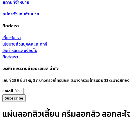
สถานที่จำหน่าย
สมัครตัวแทนจำหน่าย
ติดต่อเรา
เกี่ยวกับเรา
นโยบายส่วนบุคคลและคุกกี้
ข้อกำหนดและเงื่อนไข
ติดต่อเรา
บริษัท แอดวานซ์ เอนริชเชส จำกัด
เลขที่ 289 ชั้น 1 หมู่ 3 ถ.บางกรวยไทรน้อย ซ.บางกรวยไทรน้อย 33 ต.บางสีทอง
Email
Subscribe
แผ่นลอกสิวเสี้ยน ครีมลอกสิว ลอกสะใจห