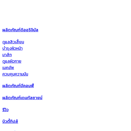
ผลิตภัณฑ์ดิออริจินัล
ดูแลสิวเสี้ยน
บำรุงผิวหน้า
มาส์ก
ดูแลผิวกาย
เมคอัพ
ควบคุมความมัน
ผลิตภัณฑ์บีคอมฟี่
ผลิตภัณฑ์เดนทัลซายน์
รีวิว
บิวตี้ทิปส์