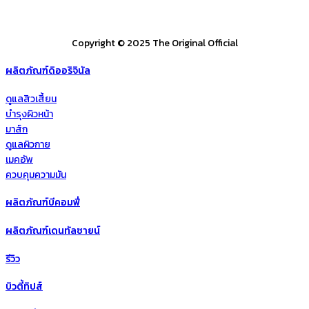
Copyright © 2025 The Original Official
ผลิตภัณฑ์ดิออริจินัล
ดูแลสิวเสี้ยน
บำรุงผิวหน้า
มาส์ก
ดูแลผิวกาย
เมคอัพ
ควบคุมความมัน
ผลิตภัณฑ์บีคอมฟี่
ผลิตภัณฑ์เดนทัลซายน์
รีวิว
บิวตี้ทิปส์