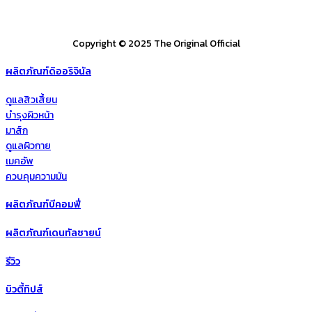
Copyright © 2025 The Original Official
ผลิตภัณฑ์ดิออริจินัล
ดูแลสิวเสี้ยน
บำรุงผิวหน้า
มาส์ก
ดูแลผิวกาย
เมคอัพ
ควบคุมความมัน
ผลิตภัณฑ์บีคอมฟี่
ผลิตภัณฑ์เดนทัลซายน์
รีวิว
บิวตี้ทิปส์