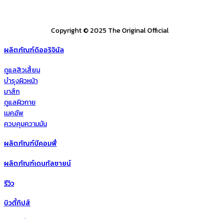
Copyright © 2025 The Original Official
ผลิตภัณฑ์ดิออริจินัล
ดูแลสิวเสี้ยน
บำรุงผิวหน้า
มาส์ก
ดูแลผิวกาย
เมคอัพ
ควบคุมความมัน
ผลิตภัณฑ์บีคอมฟี่
ผลิตภัณฑ์เดนทัลซายน์
รีวิว
บิวตี้ทิปส์